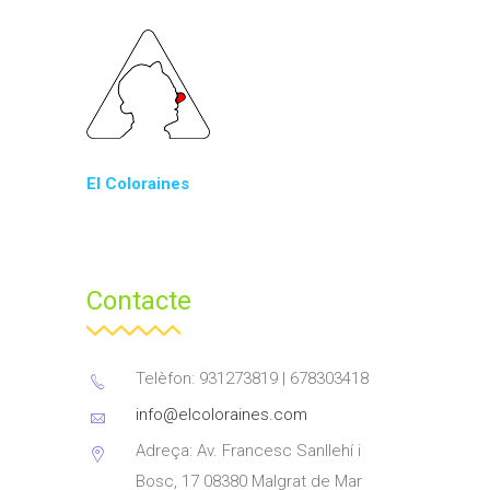
El Coloraines
Contacte
Telèfon: 931273819 | 678303418
info@elcoloraines.com
Adreça: Av. Francesc Sanllehí i
Bosc, 17 08380 Malgrat de Mar