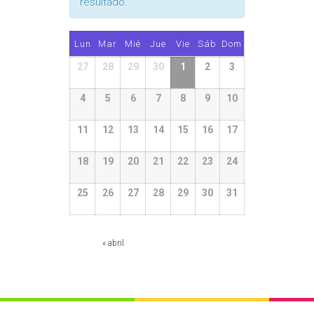
resultado.
Calendario
Lun
Mar
Mié
Jue
Vie
Sáb
Dom
de
Calendario
27
28
29
30
1
2
3
Eventos
de
4
5
6
7
8
9
10
Eventos
11
12
13
14
15
16
17
18
19
20
21
22
23
24
25
26
27
28
29
30
31
«
abril